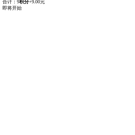
合计：
9
积分
+
9.00
元
即将开始